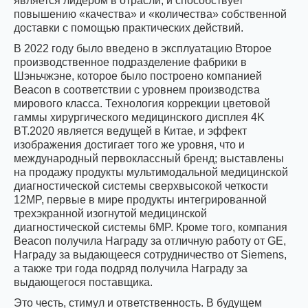
является лидером в отрасли, и способствует
повышению «качества» и «количества» собственной
доставки с помощью практических действий.
В 2022 году было введено в эксплуатацию Второе
производственное подразделение фабрики в
Шэньчжэне, которое было построено компанией
Beacon в соответствии с уровнем производства
мирового класса. Технология коррекции цветовой
гаммы хирургического медицинского дисплея 4K
BT.2020 является ведущей в Китае, и эффект
изображения достигает того же уровня, что и
международный первоклассный бренд; выставлены
на продажу продукты мультимодальной медицинской
диагностической системы сверхвысокой четкости
12MP, первые в мире продукты интегрированной
трехэкранной изогнутой медицинской
диагностической системы 6MP. Кроме того, компания
Beacon получила Награду за отличную работу от GE,
Награду за выдающееся сотрудничество от Siemens,
а также три года подряд получила Награду за
выдающегося поставщика.
Это честь, стимул и ответственность. В будущем