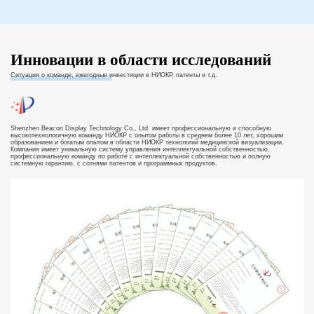
Инновации в области исследований
Ситуация о команде, ежегодные инвестиции в НИОКР, патенты и т.д.
>">
Shenzhen Beacon Display Technology Co., Ltd. имеет профессиональную и способную
высокотехнологичную команду НИОКР с опытом работы в среднем более 10 лет, хорошим
образованием и богатым опытом в области НИОКР технологий медицинской визуализации.
Компания имеет уникальную систему управления интеллектуальной собственностью,
профессиональную команду по работе с интеллектуальной собственностью и полную
системную гарантию, с сотнями патентов и программных продуктов.