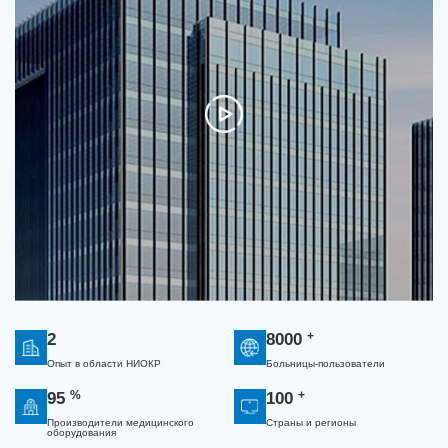
+
2
8000
Опыт в области НИОКР
Больницы-пользователи
%
+
95
100
Производители медицинского
Страны и регионы
оборудования