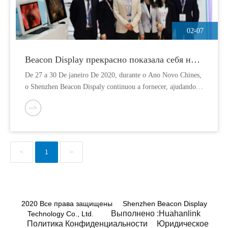
02-07
Beacon Display прекрасно показала себя на
выставке Arab Health 2020 в начале нового
De 27 a 30 De janeiro De 2020, durante o Ano Novo Chines,
года
o Shenzhen Beacon Dispaly continuou a fornecer, ajudando a
principal equipe medica a combater o surto do Novo
Coronavirus. Ао "месмо темпо", эквивалент внешнего
маркетинга, не выпускающий маяк Dispaly tambem partiu
para o Centro de Comercio Internacional de Dubai para
participar do Arab Health 2020.
<
1
>
2020 Все права защищены Shenzhen Beacon Display
Выполнено :Huahanlink
Technology Co., Ltd.
Политика Конфиденциальности
Юридическое