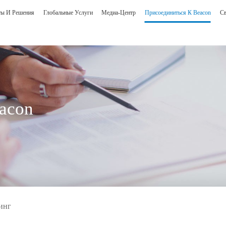
ты И Решения
Глобальные Услуги
Медиа-Центр
Присоединиться К Beacon
Св
acon
я по изображениям
Человеко - машинн
е по изображениям в операционной DSA
Комплексное интеллек
е по интеллектуальному центру чтения и
взаимодействие
инг
ьтирования
Продукт по заказу