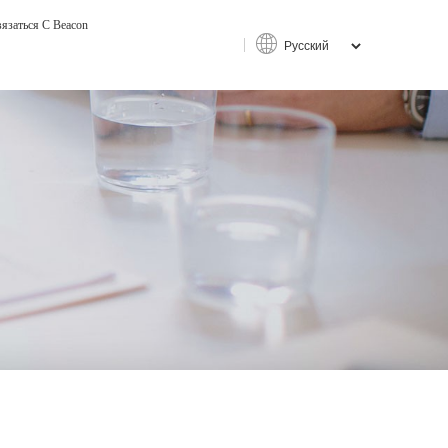
язаться С Beacon
ый интерфейс
туальное человеко-машинное