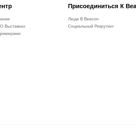
ентр
Присоединиться К Be
пании
Люди В Beacon
О Выставках
Социальный Рекрутинг
Примерами