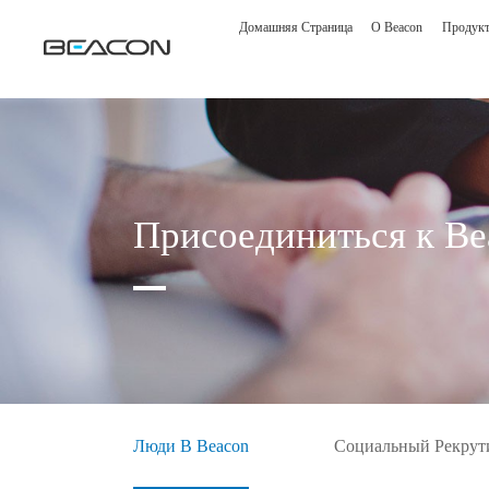
Домашняя Страница
О Beacon
Продук
Присоединиться к Be
Медицинский дисплей
Решени
Диагностический дисплей
Решени
Хирургический дисплей
Решени
Люди В Beacon
Социальный Рекрут
Клинический дисплей
консул