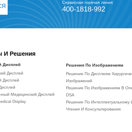
Сервисная горячая линия
СЯ
400-1818-992
ы И Решения
й Дисплей
Решения По Изображениям
кий Дисплей
Решение По Дисплеям Хирургиче
й Дисплей
Изображений
Дисплей
Решение По Изображениям В Оп
онный Медицинский Дисплей
DSA
edical Display
Решение По Интеллектуальному 
Чтения И Консультирования